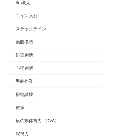
8m測定
コイン入れ
スラックライン
乗艇姿勢
処置判断
心理判断
手腕作業
操縦試験
教練
横の動体視力（DVA）
深視力