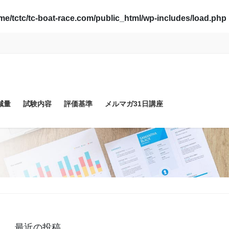
me/tctc/tc-boat-race.com/public_html/wp-includes/load.php
減量
試験内容
評価基準
メルマガ31日講座
最近の投稿