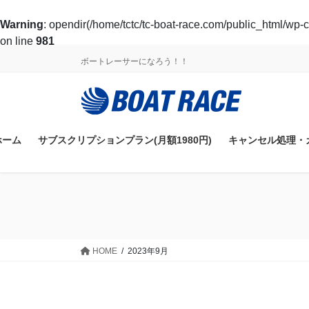
Warning
: opendir(/home/tctc/tc-boat-race.com/public_html/wp-c
on line
981
コ
ナ
ボートレーサーになろう！！
ン
ビ
テ
ゲ
ン
ー
ツ
シ
に
ョ
ホーム
サブスクリプションプラン(月額1980円)
キャンセル処理・
移
ン
動
に
移
動
HOME
2023年9月