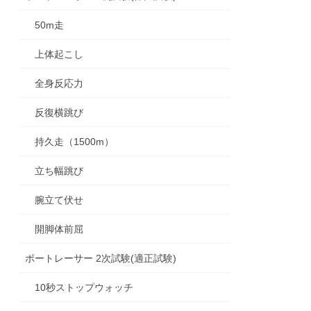
50m走
上体起こし
全身反応力
反復横跳び
持久走（1500m）
立ち幅跳び
腕立て伏せ
開脚体前屈
ボートレーサー 2次試験(適正試験)
10秒ストップウォッチ