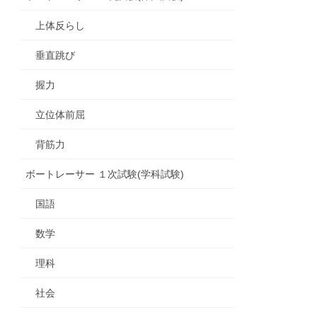
上体反らし
垂直跳び
握力
立位体前屈
背筋力
ボートレーサー １次試験(学科試験)
国語
数学
理科
社会