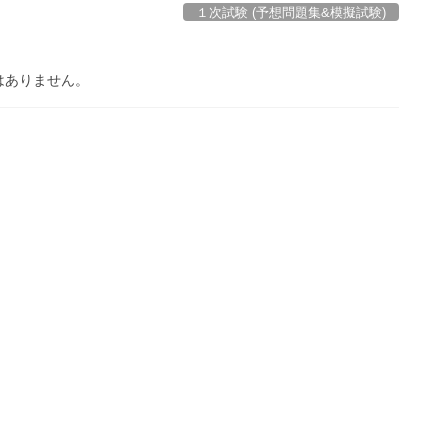
１次試験 (予想問題集&模擬試験)
はありません。