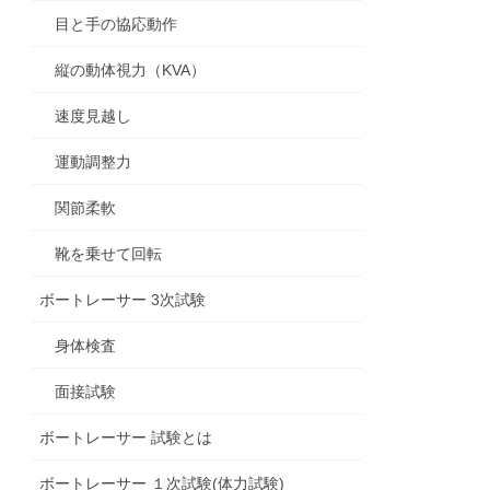
目と手の協応動作
縦の動体視力（KVA）
速度見越し
運動調整力
関節柔軟
靴を乗せて回転
ボートレーサー 3次試験
身体検査
面接試験
ボートレーサー 試験とは
ボートレーサー １次試験(体力試験)