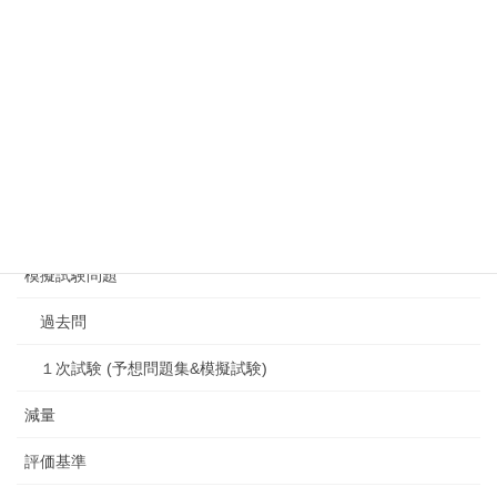
ボートレーサー試験対策
メルマガ31日講座
作文
参考の記録
学科だけコースの方
模擬試験問題
過去問
１次試験 (予想問題集&模擬試験)
減量
評価基準