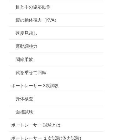
目と手の協応動作
縦の動体視力（KVA）
速度見越し
運動調整力
関節柔軟
靴を乗せて回転
ボートレーサー 3次試験
身体検査
面接試験
ボートレーサー 試験とは
ボートレーサー １次試験(体力試験)