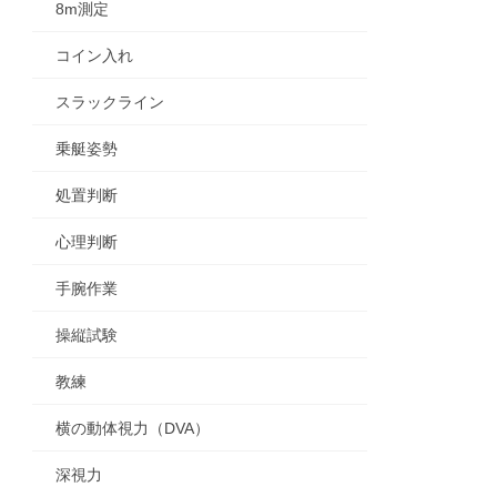
8m測定
コイン入れ
スラックライン
乗艇姿勢
処置判断
心理判断
手腕作業
操縦試験
教練
横の動体視力（DVA）
深視力