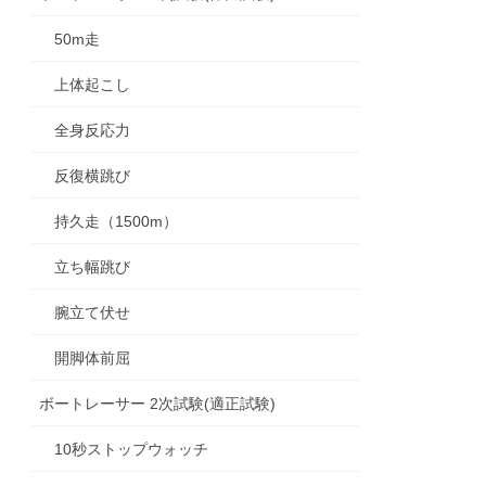
50m走
上体起こし
全身反応力
反復横跳び
持久走（1500m）
立ち幅跳び
腕立て伏せ
開脚体前屈
ボートレーサー 2次試験(適正試験)
10秒ストップウォッチ