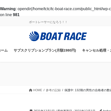
Warning
: opendir(/home/tctc/tc-boat-race.com/public_html/wp-c
on line
981
コ
ナ
ボートレーサーになろう！！
ン
ビ
テ
ゲ
ン
ー
ツ
シ
に
ョ
ホーム
サブスクリプションプラン(月額1980円)
キャンセル処理・
移
ン
動
に
移
動
HOME
参考の記録
保護中: 132期の男性の合格者の数