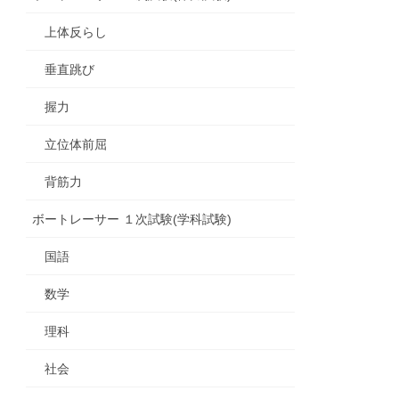
上体反らし
垂直跳び
握力
立位体前屈
背筋力
ボートレーサー １次試験(学科試験)
国語
数学
理科
社会