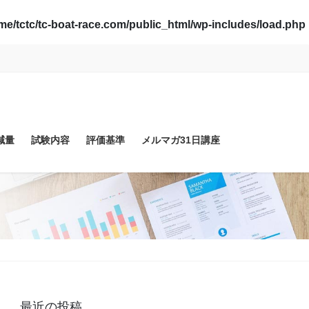
me/tctc/tc-boat-race.com/public_html/wp-includes/load.php
減量
試験内容
評価基準
メルマガ31日講座
最近の投稿